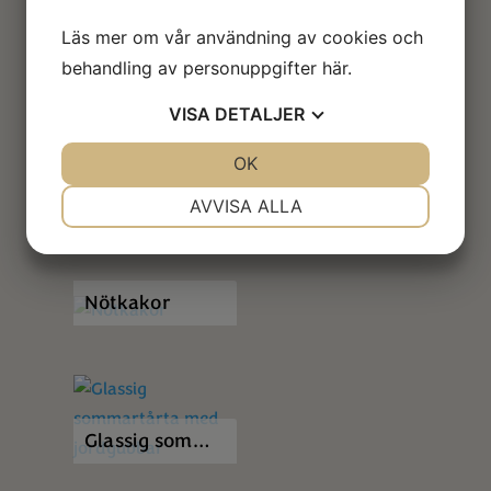
Läs mer om vår användning av cookies och
behandling av personuppgifter
här
.
Mandelsmör de Exotic
VISA
DETALJER
JA
NEJ
OK
JA
NEJ
NÖDVÄNDIG
INSTÄLLNINGAR
AVVISA ALLA
Klassisk Waldorfsallad med hackade valnötter
JA
NEJ
JA
NEJ
MARKNADSFÖRING
STATISTIK
Nötkakor
Glassig sommartårta med jordgubbar