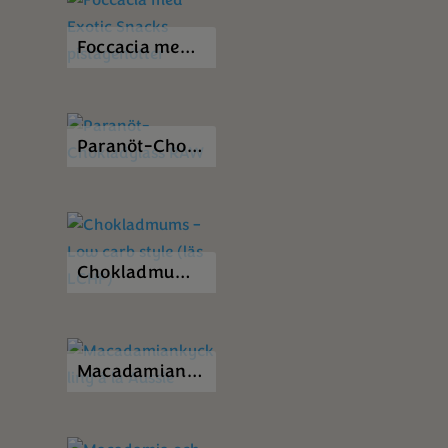
Foccacia med Exotic Snacks pistagenötter
Paranöt-Chokladglass RAW
Chokladmums – Low carb style (läs LCHF)
Macadamiankyckling á la Aussie