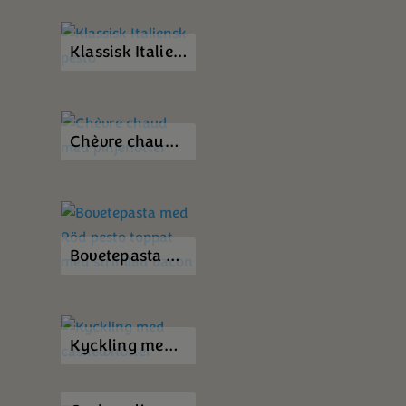
Klassisk Italiensk pesto
Chèvre chaud med pinjenötter
Bovetepasta med Röd pesto toppat med strimlad bacon
Kyckling med cashewnötter