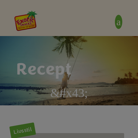
Recept
&#x43;
Livsstil