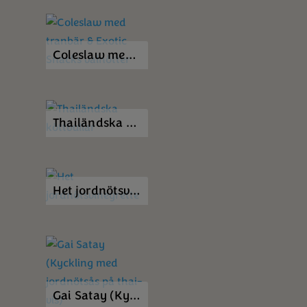
Coleslaw med tranbär & Exotic Snacks valnötter
Thailändska köttbullar
Het jordnötsvinegrette
Gai Satay (Kyckling med jordnötsås på thai-vis)