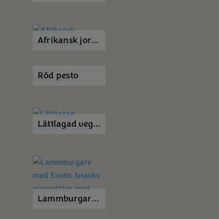
Afrikansk jordnötsgryta
Röd pesto
Lättlagad vegetarisk pasta
Lammburgare med Exotic Snacks pinjenötter med chevré-gucka