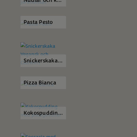
Nudlar och köttfärs med krämig jordnötssås
Pasta Pesto
Snickerskaka Vegansk och Glutenfri
Pizza Bianca
Kokospudding med pistagenötter