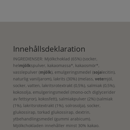
Innehållsdeklaration
INGREDIENSER: Mjölkchoklad (65%) (socker,
hel
mjölk
spulver, kakaomassa*, kakaosmör*,
vasslepulver (
mjölk
), emulgeringsmedel (
soja
lecitin),
naturlig vaniljarom), lakrits (30%) (melass,
vete
mjöl,
socker, vatten, lakritsrotextrakt (0,5%), salmiak (0,5%),
kokosolja, emulgeringsmedel (mono-och diglycerider
av fettsyror), kokosfett), salmiakpulver (2%) (salmiak
(1%), lakritsrotextrakt (1%), solrosolja), socker,
glukossirap, torkad glukossirap, dextrin,
ytbehandlingsmedel (gummi arabicum).
Mjölkchokladen innehåller minst 30% kakao.