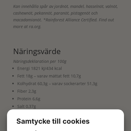
Kan innehålla spår av jordnöt, mandel, hasselnöt, valnöt,
cashewnöt, pekannöt, paranöt, pistagenöt och
macadamianöt. *Rainforest Alliance Certified. Find out
more at ra.org.
Näringsvärde
Näringsdeklaration per 100g
Energi 1821 kJ/434 kcal
Fett 18g – varav mättat fett 10,7g
Kolhydrat 60,3g – varav sockerarter 51,3g
Fiber 2,3g
Protein 6,6g
Salt 0,37g
Samtycke till cookies