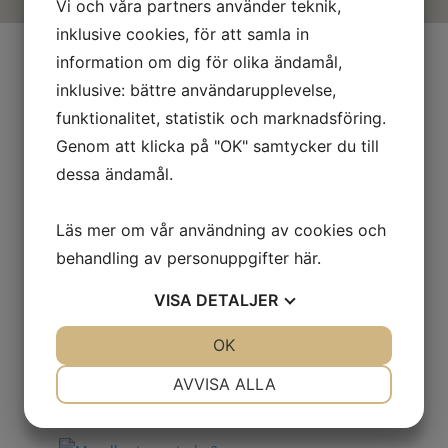
Vi och våra partners använder teknik,
inklusive cookies, för att samla in
information om dig för olika ändamål,
inklusive: bättre användarupplevelse,
Relaterade produkter
funktionalitet, statistik och marknadsföring.
Genom att klicka på "OK" samtycker du till
dessa ändamål.
Valnötter
naturella
Läs mer om vår användning av cookies och
behandling av personuppgifter
här
.
VISA
DETALJER
Paranötter
JA
NEJ
OK
JA
NEJ
mjölkchoklad
NÖDVÄNDIG
INSTÄLLNINGAR
AVVISA ALLA
JA
NEJ
JA
NEJ
MARKNADSFÖRING
STATISTIK