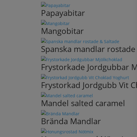
Papayabitar
Mangobitar
Spanska mandlar rostade 
Frystorkade Jordgubbar M
Frystorkad Jordgubb Vit 
Mandel salted caramel
Brända Mandlar