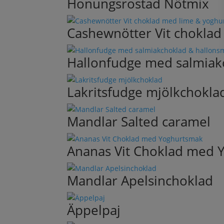
Honungsrostad Nötmix
Cashewnötter Vit chokla
Hallonfudge med salmiak
Lakritsfudge mjölkchokla
Mandlar Salted caramel
Ananas Vit Choklad med 
Mandlar Apelsinchoklad
Äppelpaj