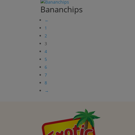
Bananchips
←
1
2
3
4
5
6
7
8
→