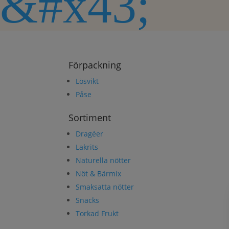
&#x43;
Förpackning
Lösvikt
Påse
Sortiment
Dragéer
Lakrits
Naturella nötter
Nöt & Bärmix
Smaksatta nötter
Snacks
Torkad Frukt