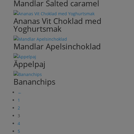
Mandlar Salted caramel
Ananas Vit Choklad med
Yoghurtsmak
Mandlar Apelsinchoklad
Äppelpaj
Bananchips
←
1
2
3
4
5