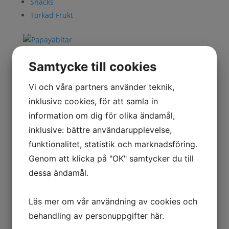
Snacks
Torkad Frukt
Papayabitar
Samtycke till cookies
Mangobitar
Vi och våra partners använder teknik,
inklusive cookies, för att samla in
Spanska mandlar rostade &
information om dig för olika ändamål,
Saltade
inklusive: bättre användarupplevelse,
funktionalitet, statistik och marknadsföring.
Frystorkade Jordgubbar
Genom att klicka på "OK" samtycker du till
Mjölkchoklad
dessa ändamål.
Frystorkad Jordgubb Vit
Läs mer om vår användning av cookies och
Choklad Yoghurt
behandling av personuppgifter
här
.