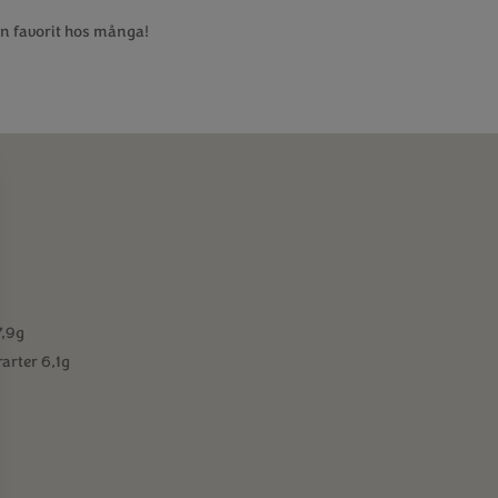
n favorit hos många!
7,9g
arter 6,1g