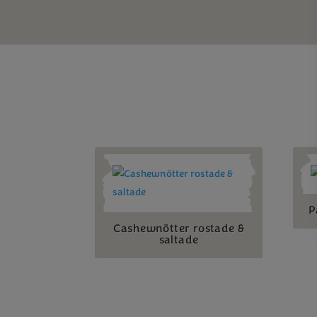
P
Cashewnötter rostade &
saltade