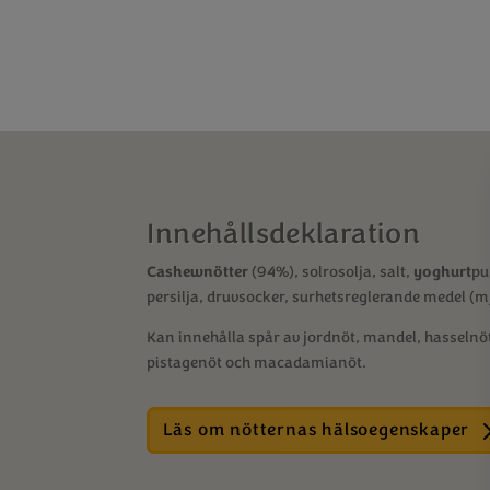
Innehållsdeklaration
Cashewnötter
(94%), solrosolja, salt,
yoghurt
pu
persilja, druvsocker, surhetsreglerande medel (m
Kan innehålla spår av jordnöt, mandel, hasselnöt
pistagenöt och macadamianöt.
Läs om nötternas hälsoegenskaper