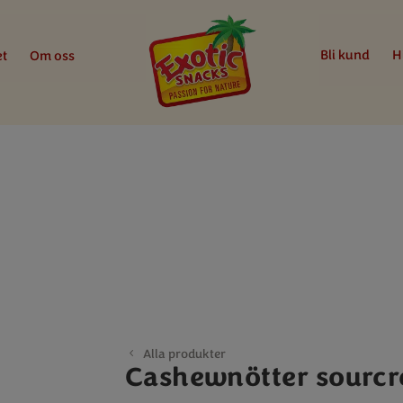
Bli kund
H
et
Om oss
Alla produkter
Cashewnötter sourcr