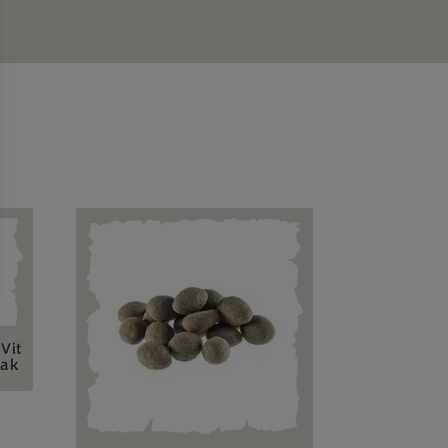
Vit
mak