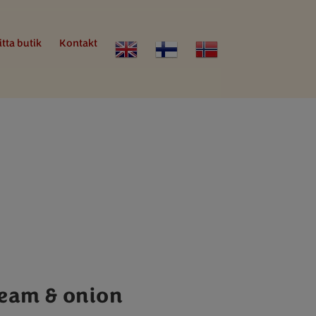
itta butik
Kontakt
eam & onion