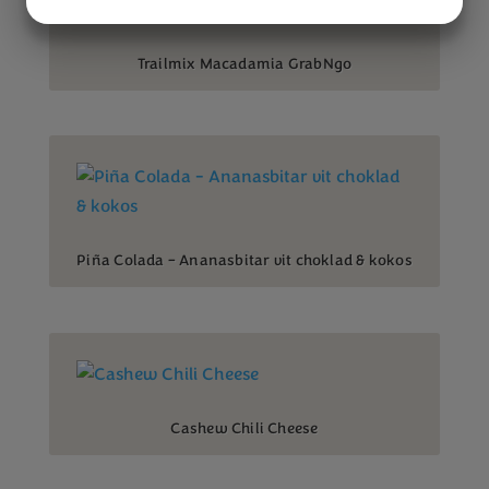
JA
NEJ
JA
NEJ
MARKNADSFÖRING
STATISTIK
Trailmix Macadamia GrabNgo
Piña Colada – Ananasbitar vit choklad & kokos
Cashew Chili Cheese