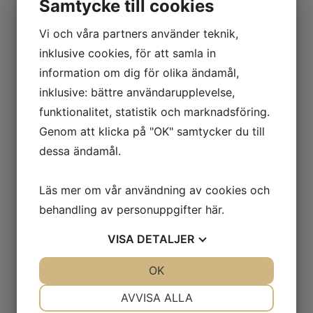
Samtycke till cookies
Vi och våra partners använder teknik,
Trail Mix med choklad
inklusive cookies, för att samla in
information om dig för olika ändamål,
inklusive: bättre användarupplevelse,
funktionalitet, statistik och marknadsföring.
Genom att klicka på "OK" samtycker du till
Trail Mix med macadamia
dessa ändamål.
Läs mer om vår användning av cookies och
behandling av personuppgifter
här
.
VISA
DETALJER
Trailmix Choklad GrabNgo
JA
NEJ
OK
JA
NEJ
NÖDVÄNDIG
INSTÄLLNINGAR
AVVISA ALLA