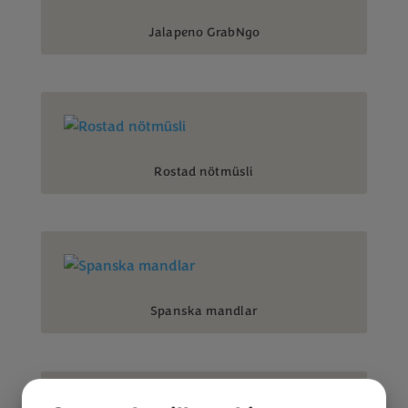
Jalapeno GrabNgo
Rostad nötmüsli
Spanska mandlar