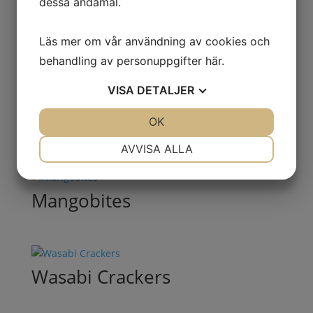
dessa ändamål.
JORDNÖTTER KARAMELL
Läs mer om vår användning av cookies och
behandling av personuppgifter
här
.
VISA
DETALJER
Mandlar mörk choklad med
havssalt
JA
NEJ
OK
JA
NEJ
NÖDVÄNDIG
INSTÄLLNINGAR
AVVISA ALLA
JA
NEJ
JA
NEJ
MARKNADSFÖRING
STATISTIK
Mangobites
Wasabi Crackers