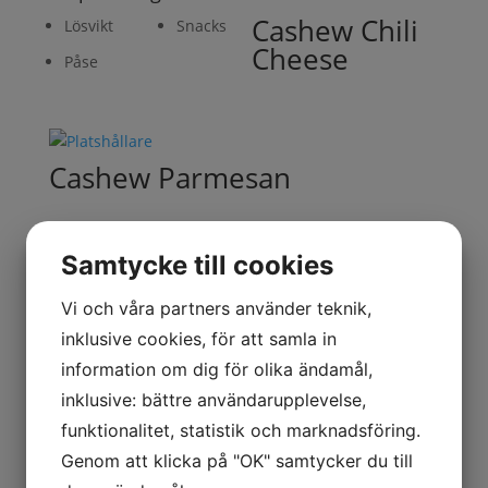
Cashew Chili
Lösvikt
Snacks
Cheese
Påse
Cashew Parmesan
Samtycke till cookies
Exotisk frukt och bärmix
Vi och våra partners använder teknik,
inklusive cookies, för att samla in
information om dig för olika ändamål,
inklusive: bättre användarupplevelse,
Frukt och bärmix
funktionalitet, statistik och marknadsföring.
Genom att klicka på "OK" samtycker du till