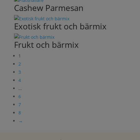
Cashew Parmesan
Exotisk frukt och bärmix
Frukt och bärmix
1
2
3
4
…
6
7
8
→