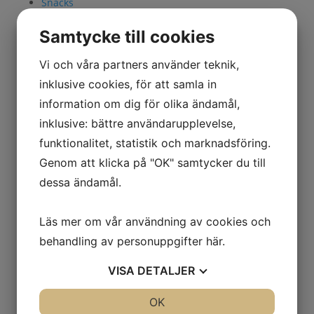
Snacks
Torkad Frukt
Samtycke till cookies
Vi och våra partners använder teknik,
Cashew GrabNgo
inklusive cookies, för att samla in
information om dig för olika ändamål,
Cashew Jalapeño
inklusive: bättre användarupplevelse,
funktionalitet, statistik och marknadsföring.
Exotisk nötmüsli
Genom att klicka på "OK" samtycker du till
dessa ändamål.
Heta nötter
Läs mer om vår användning av cookies och
Jalapeno GrabNgo
behandling av personuppgifter
här
.
VISA
DETALJER
Rostad nötmüsli
JA
NEJ
OK
JA
NEJ