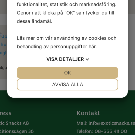
funktionalitet, statistik och marknadsföring.
Genom att klicka på "OK" samtycker du till
dessa ändamål.
Läs mer om vår användning av cookies och
behandling av personuppgifter
här
.
VISA
DETALJER
dgubbscrisp Vit Choklad med
Yoghurtsmak
JA
NEJ
OK
JA
NEJ
NÖDVÄNDIG
INSTÄLLNINGAR
AVVISA ALLA
JA
NEJ
JA
NEJ
MARKNADSFÖRING
STATISTIK
ress
Kontakt
tic Snacks AB
Mail:
info@exoticsnacks.se
ditionsvägen 36
Telefon: 08-555 411 00