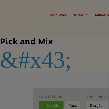
Produkter
Nötskola
Hållbarh
Pick and Mix
&#x43;
Förpackning
Sortiment
Lösvikt
Påse
Dragéer