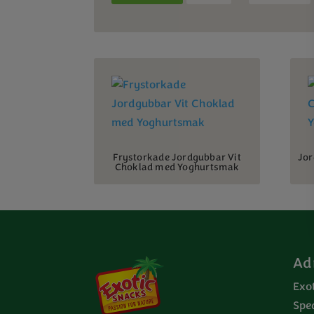
Frystorkade Jordgubbar Vit
Jor
Choklad med Yoghurtsmak
Ad
Exo
Spe