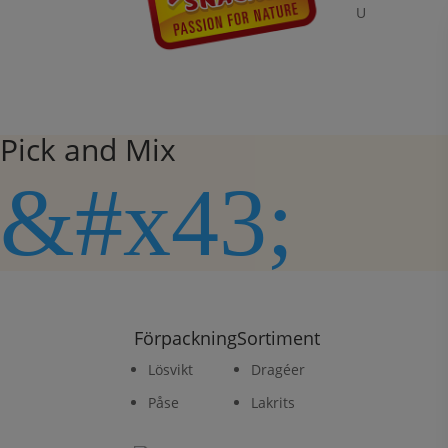
U
Pick and Mix
&#x43;
Förpackning
Sortiment
Lösvikt
Dragéer
Påse
Lakrits