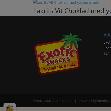
Lakrits Vit Choklad med 
Adr
Exot
Sped
142 
Exotic Snacks AB © 2026 | Powered by
Ready D