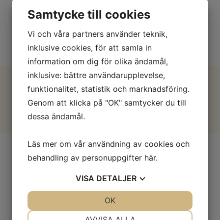
Samtycke till cookies
Vi och våra partners använder teknik,
inklusive cookies, för att samla in
information om dig för olika ändamål,
inklusive: bättre användarupplevelse,
funktionalitet, statistik och marknadsföring.
Genom att klicka på "OK" samtycker du till
dessa ändamål.
Läs mer om vår användning av cookies och
behandling av personuppgifter
här
.
VISA
DETALJER
JA
NEJ
OK
JA
NEJ
NÖDVÄNDIG
INSTÄLLNINGAR
AVVISA ALLA