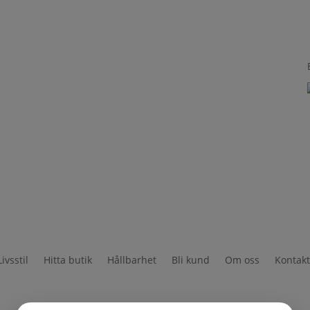
Livsstil
Hitta butik
Hållbarhet
Bli kund
Om oss
Kontak