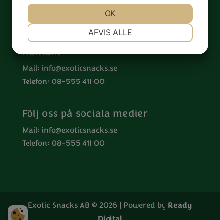
Speditionsvägen 36
OK
142 50 Skogås
NØDVENDIGE
PRÆFERENCER
AFVIS ALLE
Kontakt
MARKETING
STATISTIK
Mail:
info@exoticsnacks.se
Telefon: 08-555 411 00
Följ oss på sociala medier
Mail:
info@exoticsnacks.se
Telefon: 08-555 411 00
Exotic Snacks AB © 2026 | Powered by
Ready
Digital