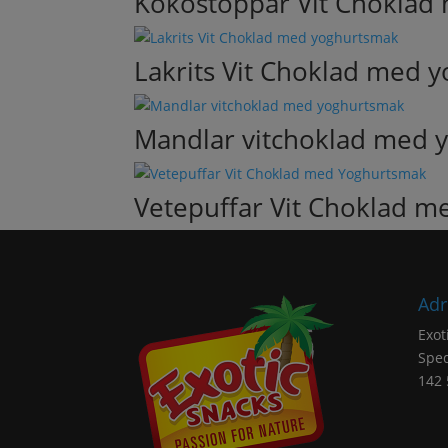
Kokostoppar Vit Choklad
Lakrits Vit Choklad med 
Mandlar vitchoklad med 
Vetepuffar Vit Choklad 
Adr
Exot
Sped
142 