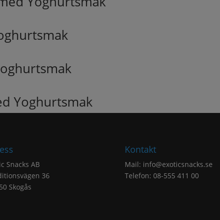
 med Yoghurtsmak
yoghurtsmak
yoghurtsmak
med Yoghurtsmak
ess
Kontakt
ic Snacks AB
Mail:
info@exoticsnacks.se
itionsvägen 36
Telefon: 08-555 411 00
50 Skogås