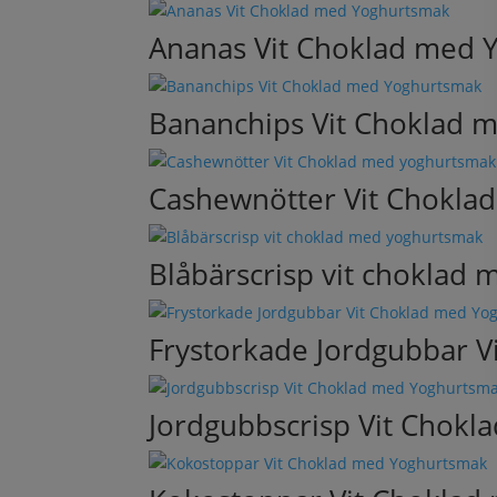
Ananas Vit Choklad med 
Bananchips Vit Choklad 
Cashewnötter Vit Chokla
Blåbärscrisp vit choklad
Frystorkade Jordgubbar 
Jordgubbscrisp Vit Chok