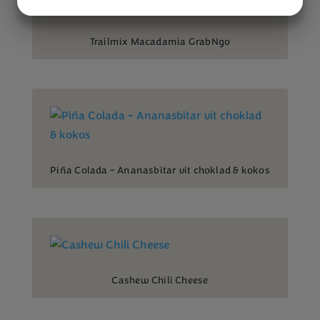
JA
NEJ
JA
NEJ
MARKNADSFÖRING
STATISTIK
Trailmix Macadamia GrabNgo
Piña Colada – Ananasbitar vit choklad & kokos
Cashew Chili Cheese