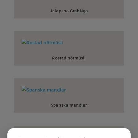
Jalapeno GrabNgo
Rostad nötmüsli
Spanska mandlar