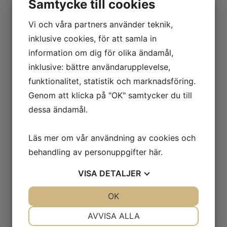
Samtycke till cookies
Vi och våra partners använder teknik,
Trail Mix med choklad
inklusive cookies, för att samla in
information om dig för olika ändamål,
inklusive: bättre användarupplevelse,
funktionalitet, statistik och marknadsföring.
Genom att klicka på "OK" samtycker du till
Trail Mix med macadamia
dessa ändamål.
Läs mer om vår användning av cookies och
behandling av personuppgifter
här
.
VISA
DETALJER
Trailmix Choklad GrabNgo
JA
NEJ
OK
JA
NEJ
NÖDVÄNDIG
INSTÄLLNINGAR
AVVISA ALLA