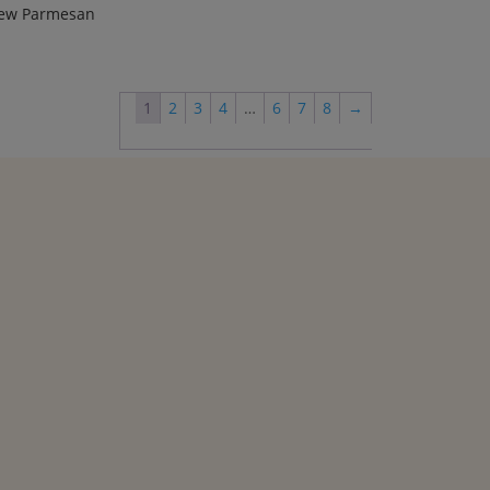
ew Parmesan
1
2
3
4
…
6
7
8
→