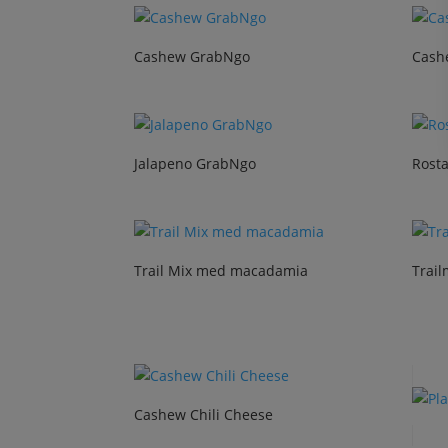
Cashew GrabNgo
Cash
Jalapeno GrabNgo
Rost
Trail Mix med macadamia
Trai
Cashew Chili Cheese