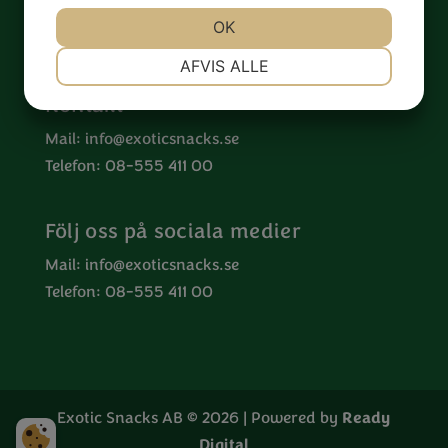
Speditionsvägen 36
OK
142 50 Skogås
NØDVENDIGE
PRÆFERENCER
AFVIS ALLE
Kontakt
MARKETING
STATISTIK
Mail:
info@exoticsnacks.se
Telefon: 08-555 411 00
Följ oss på sociala medier
Mail:
info@exoticsnacks.se
Telefon: 08-555 411 00
Exotic Snacks AB © 2026 | Powered by
Ready
Digital