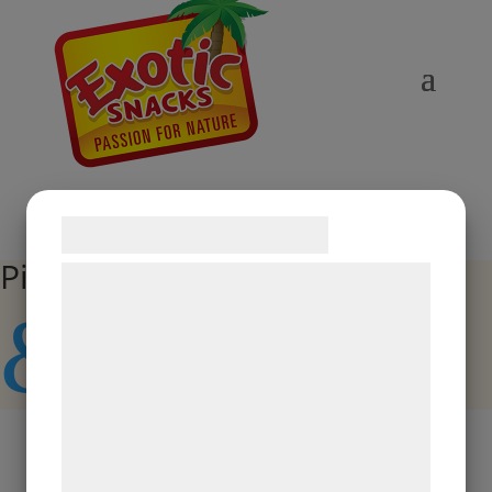
Samtykke til cookies
Pick and Mix
Vi og vores samarbejdspartnere bruger
teknologier, herunder cookies, til at
&#x43;
indsamle oplysninger om dig til forskellige
formål, herunder: Tilpasning af annoncering,
bedre brugeroplevelse, funktionalitet,
statistik og marketing. Disse oplysninger
kan blive delt med annoncerings- og
Förpackning
Sortiment