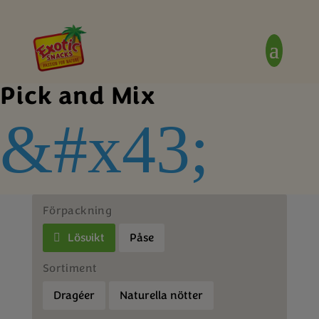
Pick and Mix
&#x43;
Förpackning
Lösvikt
Påse
Sortiment
Dragéer
Naturella nötter