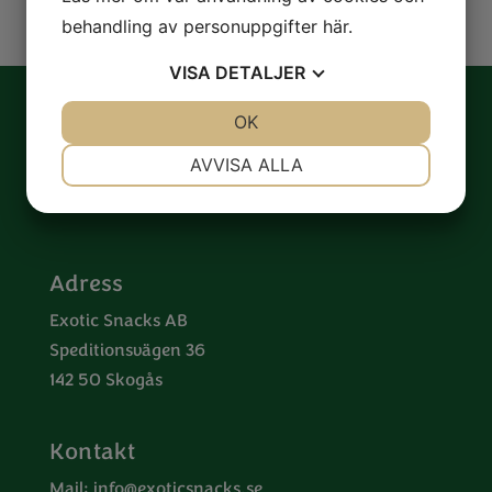
behandling av personuppgifter
här
.
VISA
DETALJER
JA
NEJ
OK
JA
NEJ
NÖDVÄNDIG
INSTÄLLNINGAR
AVVISA ALLA
JA
NEJ
JA
NEJ
MARKNADSFÖRING
STATISTIK
Adress
Exotic Snacks AB
Speditionsvägen 36
142 50 Skogås
Kontakt
Mail:
info@exoticsnacks.se