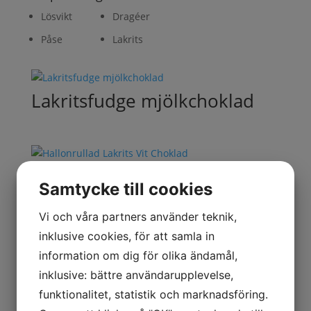
Lösvikt
Dragéer
Påse
Lakrits
Lakritsfudge mjölkchoklad
Hallonrullad Lakrits Vit
Samtycke till cookies
Choklad
Vi och våra partners använder teknik,
inklusive cookies, för att samla in
information om dig för olika ändamål,
Lakrits Vit Choklad med
inklusive: bättre användarupplevelse,
yoghurtsmak
funktionalitet, statistik och marknadsföring.