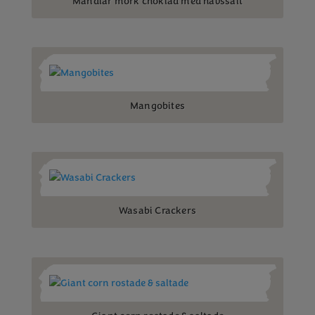
Mandlar mörk choklad med havssalt
Mangobites
Wasabi Crackers