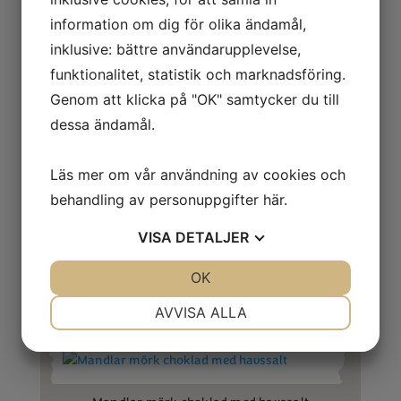
Exotisk frukt och bärmix
information om dig för olika ändamål,
inklusive: bättre användarupplevelse,
funktionalitet, statistik och marknadsföring.
Genom att klicka på "OK" samtycker du till
dessa ändamål.
Frukt och bärmix
Läs mer om vår användning av cookies och
behandling av personuppgifter
här
.
VISA
DETALJER
JORDNÖTTER KARAMELL
JA
NEJ
OK
JA
NEJ
NÖDVÄNDIG
INSTÄLLNINGAR
AVVISA ALLA
JA
NEJ
JA
NEJ
MARKNADSFÖRING
STATISTIK