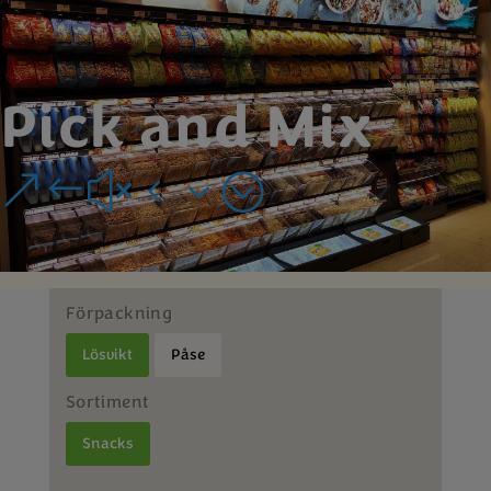
Pick and Mix
&#x43;
Förpackning
Lösvikt
Påse
Sortiment
Snacks