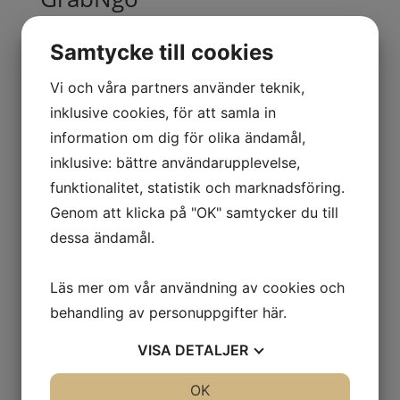
Samtycke till cookies
Vi och våra partners använder teknik,
Pinjenötter naturella
inklusive cookies, för att samla in
information om dig för olika ändamål,
inklusive: bättre användarupplevelse,
Pistagenötter Skalade
funktionalitet, statistik och marknadsföring.
Naturella
Genom att klicka på "OK" samtycker du till
dessa ändamål.
Läs mer om vår användning av cookies och
Cashewnötter Naturella,
behandling av personuppgifter
här
.
1000g
VISA
DETALJER
JA
NEJ
OK
JA
NEJ