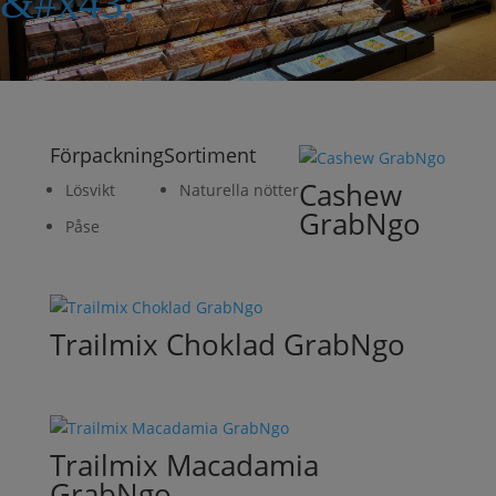
&#x43;
Förpackning
Sortiment
Cashew
Lösvikt
Naturella nötter
GrabNgo
Påse
Trailmix Choklad GrabNgo
Trailmix Macadamia
GrabNgo