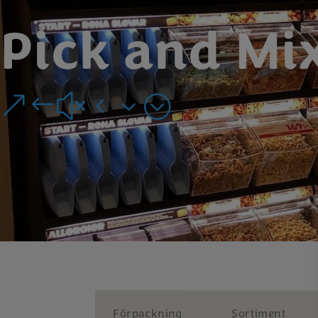
Pick and Mi
&#x43;
Förpackning
Sortiment