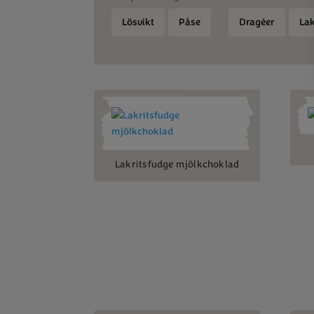
Lösvikt
Påse
Dragéer
Lak
Lakritsfudge mjölkchoklad