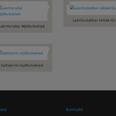
Lakritsstubbar sötlakrits
Lakritsrullar Mjölkchoklad
Saltlakrits mjölkchoklad
ess
Kontakt