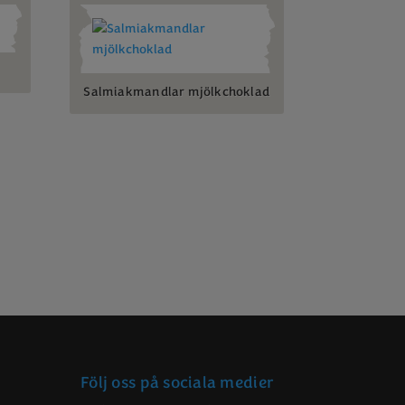
Salmiakmandlar mjölkchoklad
Följ oss på sociala medier