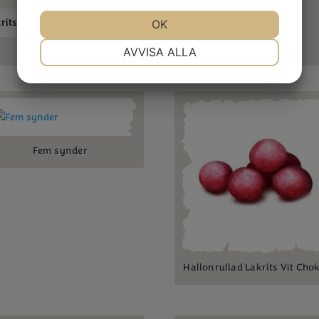
rits
JA
NEJ
OK
JA
NEJ
NÖDVÄNDIG
INSTÄLLNINGAR
AVVISA ALLA
JA
NEJ
JA
NEJ
MARKNADSFÖRING
STATISTIK
Fem synder
Hallonrullad Lakrits Vit Cho