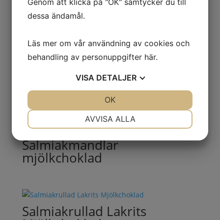
Genom att klicka på "OK" samtycker du till
dessa ändamål.
Lakritsrullar Mjölkchoklad
Läs mer om vår användning av cookies och
behandling av personuppgifter
här
.
VISA
DETALJER
Lakritsstubbar sötlakrits
JA
NEJ
OK
JA
NEJ
NÖDVÄNDIG
INSTÄLLNINGAR
AVVISA ALLA
JA
NEJ
JA
NEJ
Salmiakmandlar
MARKNADSFÖRING
STATISTIK
mjölkchoklad
Salmiakrullad Lakrits