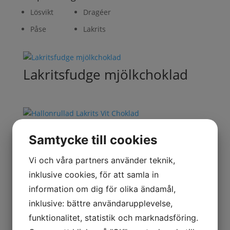
Lösvikt
Dragéer
Påse
Lakrits
Lakritsfudge mjölkchoklad
Hallonrullad Lakrits Vit
Samtycke till cookies
Choklad
Vi och våra partners använder teknik,
inklusive cookies, för att samla in
information om dig för olika ändamål,
Lakrits Vit Choklad med
inklusive: bättre användarupplevelse,
yoghurtsmak
funktionalitet, statistik och marknadsföring.