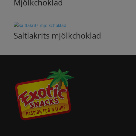
Mjölkchoklad
Saltlakrits mjölkchoklad