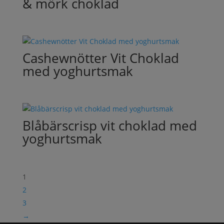
& mörk choklad
Cashewnötter Vit Choklad
med yoghurtsmak
Blåbärscrisp vit choklad med
yoghurtsmak
1
2
3
→