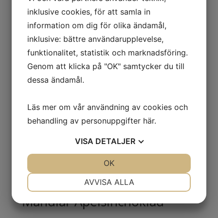
inklusive cookies, för att samla in
information om dig för olika ändamål,
Lakritsfudge mjölkchoklad
inklusive: bättre användarupplevelse,
funktionalitet, statistik och marknadsföring.
Genom att klicka på "OK" samtycker du till
Mandlar Salted caramel
dessa ändamål.
Läs mer om vår användning av cookies och
behandling av personuppgifter
här
.
Ananas Vit Choklad med
VISA
DETALJER
Yoghurtsmak
JA
NEJ
OK
JA
NEJ
NÖDVÄNDIG
INSTÄLLNINGAR
AVVISA ALLA
Mandlar Apelsinchoklad
JA
NEJ
JA
NEJ
MARKNADSFÖRING
STATISTIK