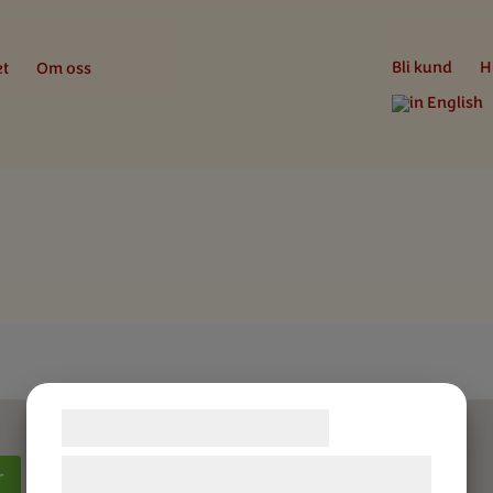
Bli kund
H
et
Om oss
Samtykke til cookies
Vi og vores samarbejdspartnere bruger
r