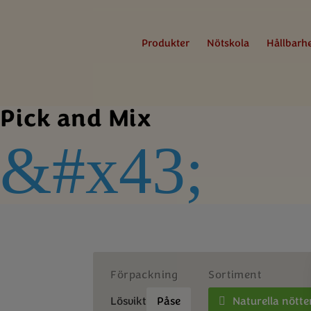
Produkter
Nötskola
Hållbarh
Pick and Mix
&#x43;
Förpackning
Sortiment
Lösvikt
Påse
Naturella nötte