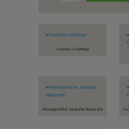
Cashew GrabNgo
Pistagenötter Skalade Naturella
Ca