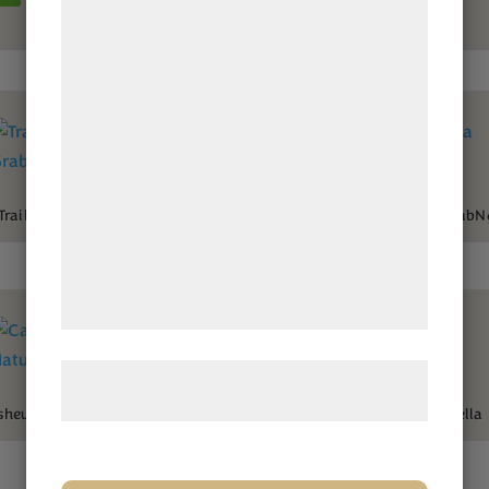
teknologier, herunder cookies, til at
indsamle oplysninger om dig til forskellige
formål, herunder: Tilpasning af annoncering,
bedre brugeroplevelse, funktionalitet,
statistik og marketing. Disse oplysninger
kan blive delt med annoncerings- og
analysepartnere, som kan kombinere dem
Trailmix Choklad GrabNgo
Trailmix Macadamia GrabN
med data, du tidligere har givet dem eller
de har indsamlet gennem din brug af deres
tjenester. Ved at klikke på 'OK' giver du
samtykke til disse formål.
Læs mere om vores brug af cookies og
behandling af persondata
her
.
shewnötter Naturella, 1000g
Cashewnötter naturella