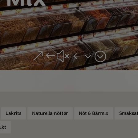
&#x43;
Lakrits
Naturella nötter
Nöt & Bärmix
Smaksat
ukt