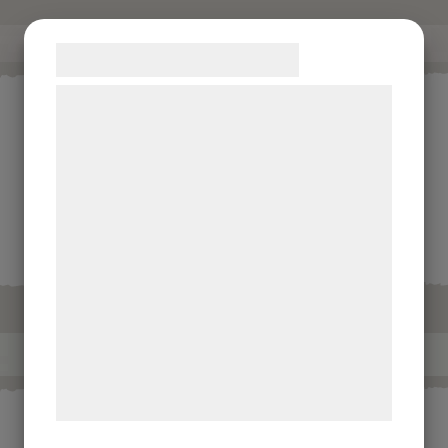
Samtykke til cookies
Vi og vores samarbejdspartnere bruger
teknologier, herunder cookies, til at
indsamle oplysninger om dig til forskellige
formål, herunder: Tilpasning af annoncering,
bedre brugeroplevelse, funktionalitet,
statistik og marketing. Disse oplysninger
kan blive delt med annoncerings- og
analysepartnere, som kan kombinere dem
Cashew Jalapeño
Heta nötter
med data, du tidligere har givet dem eller
de har indsamlet gennem din brug af deres
tjenester. Ved at klikke på 'OK' giver du
samtykke til disse formål.