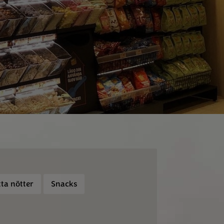
ta nötter
Snacks