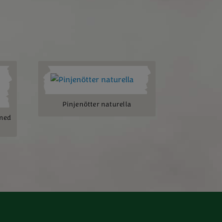
Pinjenötter naturella
 med