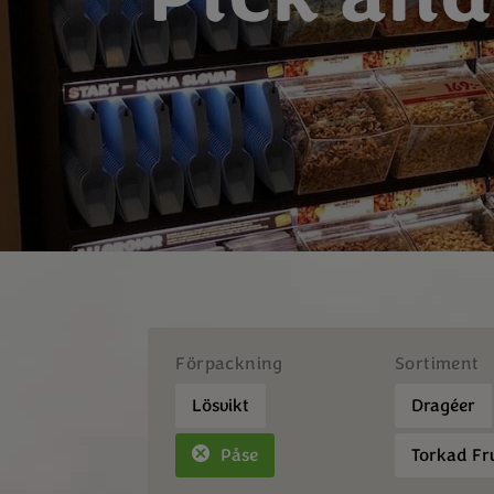
Förpackning
Sortiment
Lösvikt
Dragéer
Påse
Torkad Fr