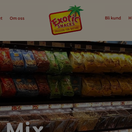
Bli kund
H
et
Om oss
 Mix