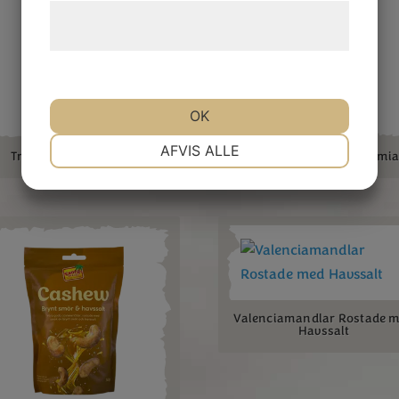
Læs mere om vores brug af cookies og
behandling af persondata
her
.
OK
NØDVENDIGE
PRÆFERENCER
AFVIS ALLE
Trail Mix med choklad
Trail Mix med macadami
MARKETING
STATISTIK
Valenciamandlar Rostade 
Havssalt