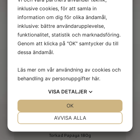
inklusive cookies, för att samla in
information om dig för olika ändamål,
inklusive: bättre användarupplevelse,
funktionalitet, statistik och marknadsföring.
Torkad Mango 100g
Genom att klicka på "OK" samtycker du till
dessa ändamål.
Läs mer om vår användning av cookies och
behandling av personuppgifter
här
.
Torkad Mango 180g
VISA
DETALJER
JA
NEJ
OK
JA
NEJ
NÖDVÄNDIG
INSTÄLLNINGAR
AVVISA ALLA
JA
NEJ
JA
NEJ
Torkad Papaya 180g
MARKNADSFÖRING
STATISTIK