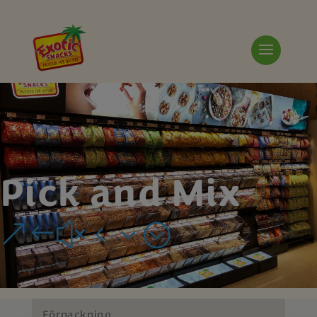
Pick and Mix
&#x43;
Förpackning