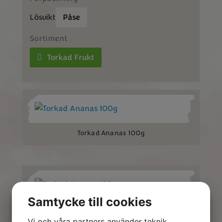
Lösvikt
Påse
Sortiment
Torkad Frukt
Torkad Ananas 100g
Samtycke till cookies
Torkad Ananas 180g
Vi och våra partners använder teknik,