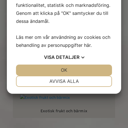
funktionalitet, statistik och marknadsföring.
Cashew Chili Cheese
Genom att klicka på "OK" samtycker du till
dessa ändamål.
Läs mer om vår användning av cookies och
behandling av personuppgifter
här
.
VISA
DETALJER
Cashew Parmesan
JA
NEJ
OK
JA
NEJ
NÖDVÄNDIG
INSTÄLLNINGAR
AVVISA ALLA
JA
NEJ
JA
NEJ
MARKNADSFÖRING
STATISTIK
Exotisk frukt och bärmix