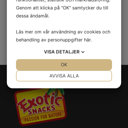
Heta
Lösvikt
Smaksatta nötter
Genom att klicka på "OK" samtycker du till
nötter
dessa ändamål.
Påse
Läs mer om vår användning av cookies och
behandling av personuppgifter
här
.
Jalapeno GrabNgo
VISA
DETALJER
JA
NEJ
OK
JA
NEJ
NÖDVÄNDIG
INSTÄLLNINGAR
AVVISA ALLA
JA
NEJ
JA
NEJ
MARKNADSFÖRING
STATISTIK