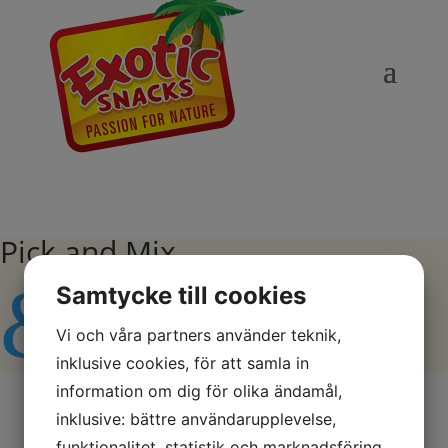
Pick and Mix
&#x43;
Samtycke till cookies
Vi och våra partners använder teknik,
inklusive cookies, för att samla in
information om dig för olika ändamål,
inklusive: bättre användarupplevelse,
Förpackning
Sortiment
funktionalitet, statistik och marknadsföring.