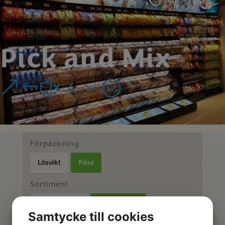
Pick and Mix
&#x43;
Förpackning
Lösvikt
Påse
Sortiment
Nöt & Bärmix
Torkad Frukt
Samtycke till cookies