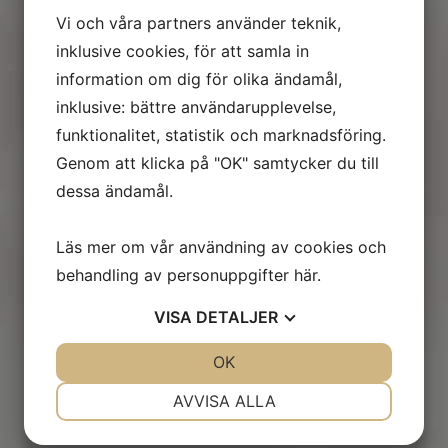
Vi och våra partners använder teknik,
inklusive cookies, för att samla in
information om dig för olika ändamål,
BARA Jordgubb, Hallon, Svartvinbär
inklusive: bättre användarupplevelse,
funktionalitet, statistik och marknadsföring.
Genom att klicka på "OK" samtycker du till
dessa ändamål.
Läs mer om vår användning av cookies och
BARA Mango & Ananas
behandling av personuppgifter
här
.
VISA
DETALJER
JA
NEJ
OK
JA
NEJ
NÖDVÄNDIG
INSTÄLLNINGAR
AVVISA ALLA
Torkad Ananas 100g
JA
NEJ
JA
NEJ