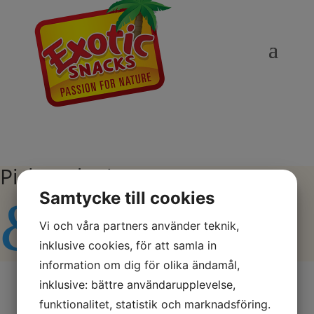
Pick and Mix
Samtycke till cookies
&#x43;
Vi och våra partners använder teknik,
inklusive cookies, för att samla in
information om dig för olika ändamål,
inklusive: bättre användarupplevelse,
funktionalitet, statistik och marknadsföring.
Förpackning
Sortiment