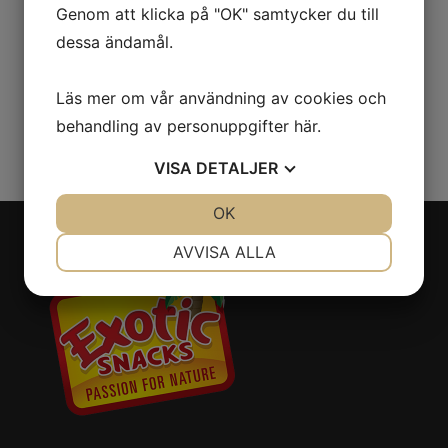
Genom att klicka på "OK" samtycker du till
Fem synder
Lösvikt
Dragéer
dessa ändamål.
Påse
Lakrits
Läs mer om vår användning av cookies och
behandling av personuppgifter
här
.
Lakritsfudge
VISA
DETALJER
JA
NEJ
OK
JA
NEJ
NÖDVÄNDIG
INSTÄLLNINGAR
AVVISA ALLA
JA
NEJ
JA
NEJ
MARKNADSFÖRING
STATISTIK