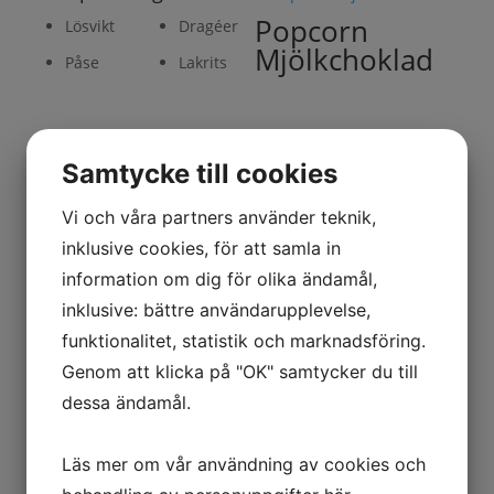
Popcorn
Lösvikt
Dragéer
Mjölkchoklad
Påse
Lakrits
Samtycke till cookies
Salmiakmandlar
mjölkchoklad
Vi och våra partners använder teknik,
inklusive cookies, för att samla in
information om dig för olika ändamål,
inklusive: bättre användarupplevelse,
Salmiakrullad Lakrits
funktionalitet, statistik och marknadsföring.
Mjölkchoklad
Genom att klicka på "OK" samtycker du till
dessa ändamål.
Läs mer om vår användning av cookies och
Saltlakrits mjölkchoklad