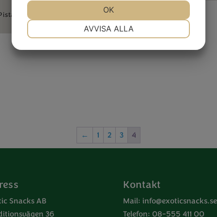
JA
NEJ
OK
JA
NEJ
Pistagenötter torrostade &
saltade 200g
NÖDVÄNDIG
INSTÄLLNINGAR
AVVISA ALLA
JA
NEJ
JA
NEJ
MARKNADSFÖRING
STATISTIK
←
1
2
3
4
ress
Kontakt
tic Snacks AB
Mail:
info@exoticsnacks.se
ditionsvägen 36
Telefon: 08-555 411 00