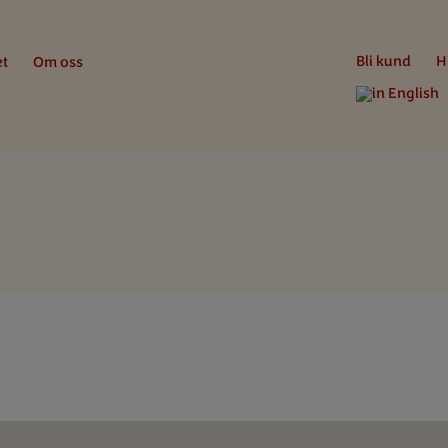
Bli kund
H
et
Om oss