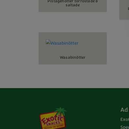
Pistagenötter torrostade &
saltade
Wasabinötter
Ad
Exo
Spe