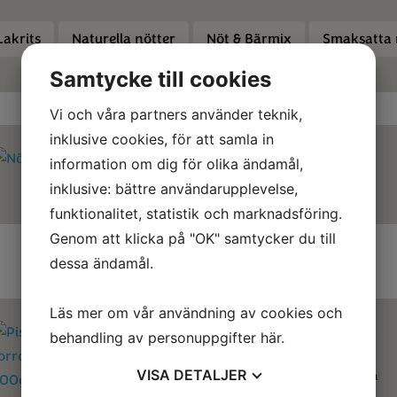
Lakrits
Naturella nötter
Nöt & Bärmix
Smaksatta 
Samtycke till cookies
Vi och våra partners använder teknik,
inklusive cookies, för att samla in
information om dig för olika ändamål,
inklusive: bättre användarupplevelse,
Nötbar Tranbär
Lakritsfudge
funktionalitet, statistik och marknadsföring.
Genom att klicka på "OK" samtycker du till
dessa ändamål.
Läs mer om vår användning av cookies och
behandling av personuppgifter
här
.
VISA
DETALJER
Valnötter Naturella