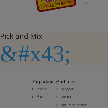
U
Pick and Mix
&#x43;
Förpackning
Sortiment
Lösvikt
Dragéer
Påse
Lakrits
Naturella nötter