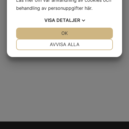
behandling av personuppgifter
här
.
VISA
DETALJER
JA
NEJ
OK
JA
NEJ
NÖDVÄNDIG
INSTÄLLNINGAR
AVVISA ALLA
JA
NEJ
JA
NEJ
MARKNADSFÖRING
STATISTIK