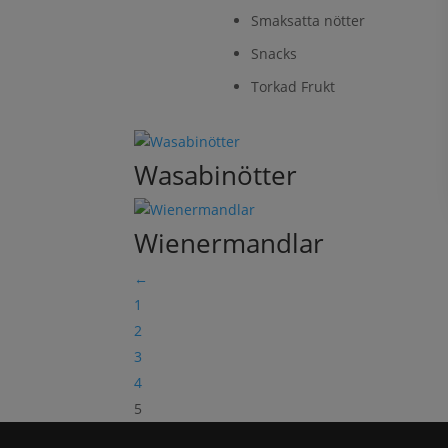
Smaksatta nötter
Snacks
Torkad Frukt
Wasabinötter
Wienermandlar
←
1
2
3
4
5