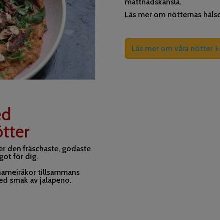
mättnadskänsla.
Läs mer om nötternas häl
Läs mer om våra nötter
ed
tter
ter den fräschaste, godaste
got för dig.
nnameiräkor tillsammans
ed smak av jalapeno.