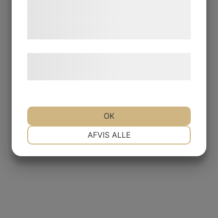
de har indsamlet gennem din brug af deres
tjenester. Ved at klikke på 'OK' giver du
samtykke til disse formål.
Læs mere om vores brug af cookies og
behandling af persondata
her
.
OK
NØDVENDIGE
PRÆFERENCER
AFVIS ALLE
MARKETING
STATISTIK