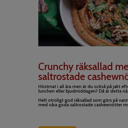
Crunchy räksallad m
saltrostade cashewnö
Höstmat i all ära men är du också på jakt ef
lunchen eller bjudmiddagen? Då är detta nå
Helt otroligt god räksallad som görs på va
med våra goda saltrostade cashewnötter m