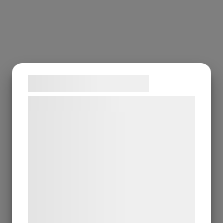
Samtykke til cookies
Vi og vores samarbejdspartnere bruger
teknologier, herunder cookies, til at
indsamle oplysninger om dig til forskellige
formål, herunder: Tilpasning af annoncering,
bedre brugeroplevelse, funktionalitet,
statistik og marketing. Disse oplysninger
kan blive delt med annoncerings- og
analysepartnere, som kan kombinere dem
med data, du tidligere har givet dem eller