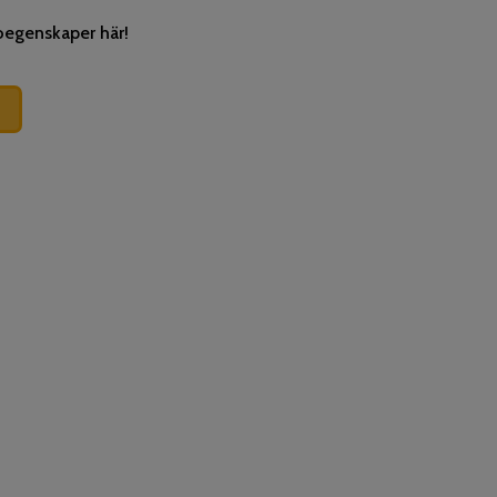
soegenskaper
här!