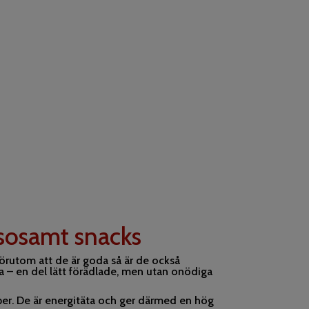
lsosamt snacks
förutom att de är goda så är de också
iga – en del lätt förädlade, men utan onödiga
er. De är energitäta och ger därmed en hög