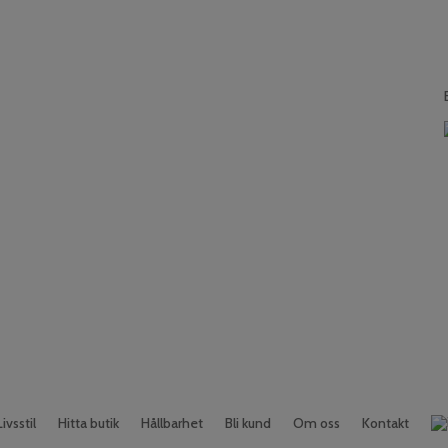
Livsstil
Hitta butik
Hållbarhet
Bli kund
Om oss
Kontakt